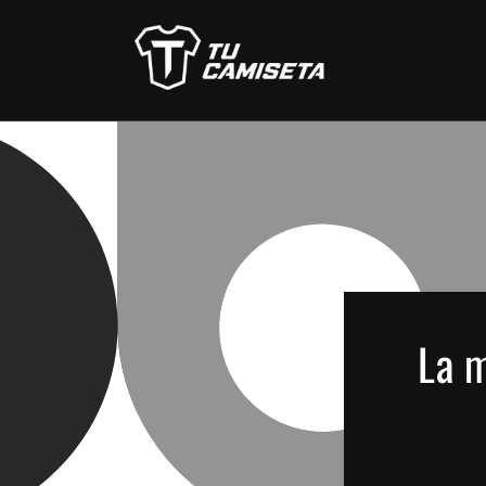
Ir
directamente
al contenido
La m